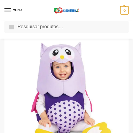
MENU
0
Pesquisa
Início
Uncategorized
Fato Balloon Mocho Bebé
/
/