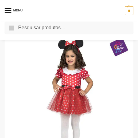
MENU
0
Pesquisa
Início
Uncategorized
Fato Ratinha
/
/