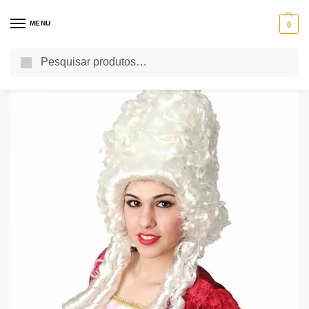
MENU
0
Pesquisa
Início
Acessórios para Disfarces
Perucas Carnaval
Peruca Duquesa da Época
/
/
/