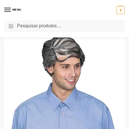
MENU
0
Pesquisa
Início
Acessórios para Disfarces
Peruca com Calva
/
/