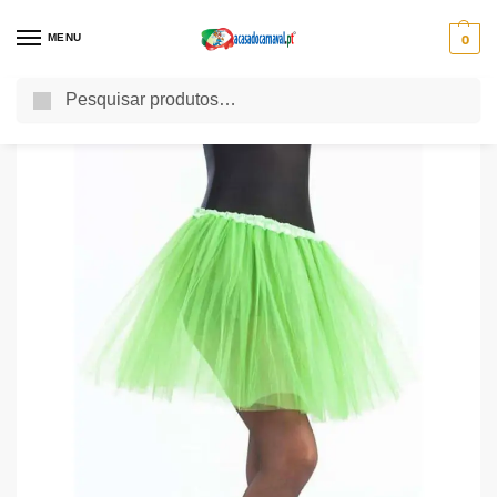
MENU
0
Pesquisa
Início
Acessórios para Disfarces
Outros Acessórios
Tutu 40 Cms Verde Lima
/
/
/