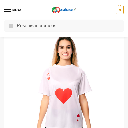
MENU
0
Pesquisa
Início
Fatos de Carnaval
Fatos de Carnaval Adulto
Fatos Carnaval Mulher
/
/
/