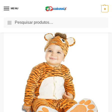
MENU
0
Pesquisa
Início
Uncategorized
Fato Pequeno Tigre
/
/