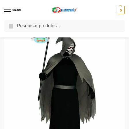
MENU
0
Pesquisa
Início
Halloween 2023
Fatos de Halloween 2023
Fatos Halloween para Homem
/
/
/