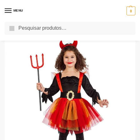
MENU
0
Pesquisa
Início
Halloween 2023
Fatos de Halloween 2023
Fatos Halloween para Menina
/
/
/