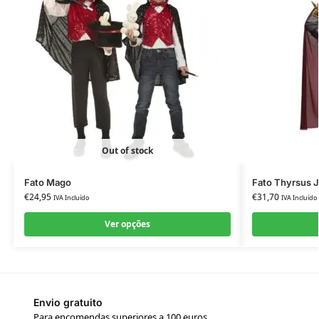
Out of stock
Fato Mago
Fato Thyrsus J
€
24,95
€
31,70
IVA Incluído
IVA Incluído
Ver opções
Envio gratuito
Para encomendas superiores a 100 euros