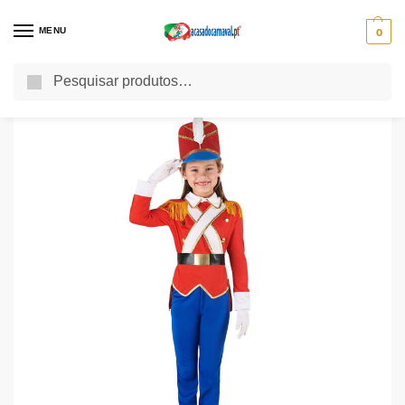
MENU
0
Pesquisa
Início
Fatos de Carnaval
Fatos Carnaval Criança
Fatos Carnaval Menina
/
/
/