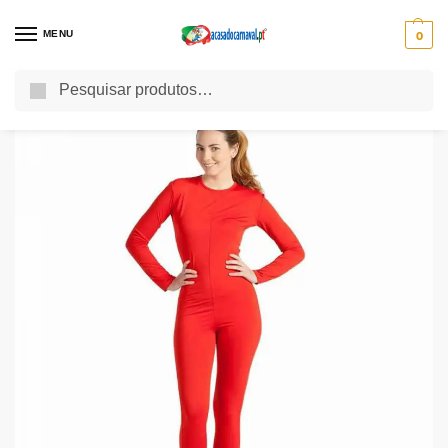
MENU
0
Pesquisa
Início
Acessórios para Disfarces
Outros Acessórios
Macacão Vermelho Lycra Mulher Fecho Traseiro
/
/
/