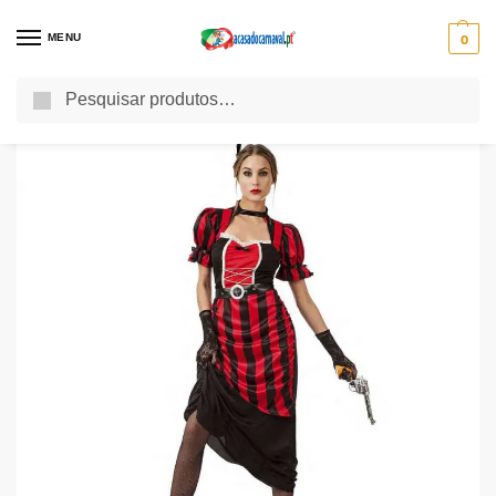
MENU
0
Pesquisa
Início
Fatos de Carnaval
Fatos de Carnaval Adulto
Fatos Carnaval Mulher
/
/
/