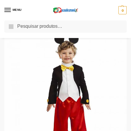
MENU
0
Pesquisa
Início
Festas Tematicas
Festa dos Animais
Fato Ratinho Mickey
/
/
/