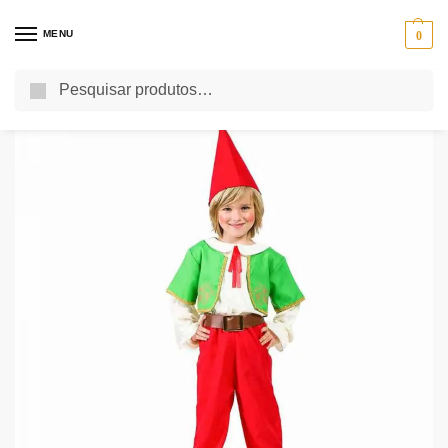
MENU
0
Pesquisa
Início
Festas Tematicas
Festa de Natal
Fato de Gnomo Menino
/
/
/