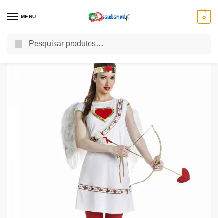
MENU
0
Pesquisa
Início
Fatos de Carnaval
Fatos de Carnaval Adulto
Fatos Carnaval Mulher
/
/
/