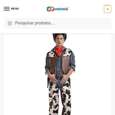
MENU
0
Pesquisa
Início
Fatos de Carnaval
Fatos de Carnaval Adulto
Fatos Carnaval Homem
/
/
/