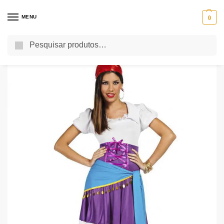
MENU
0
Pesquisa
Início
Fatos de Carnaval
Fatos de Carnaval Adulto
Fatos Carnaval Mulher
/
/
/