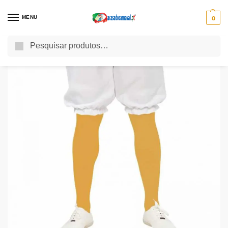
MENU
0
Pesquisa
Início
Acessórios para Disfarces
Meias Amarelo Adulto
/
/